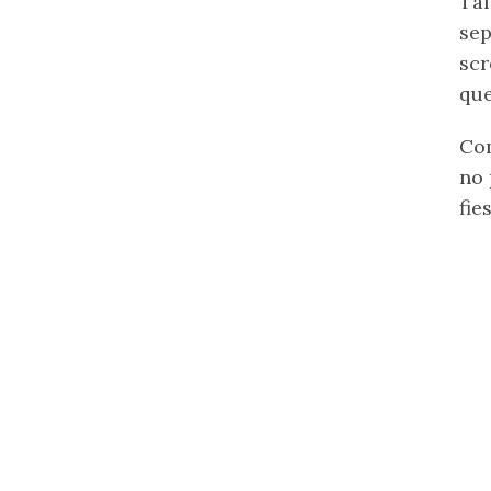
Tal
sep
sc
que
Com
no 
fie