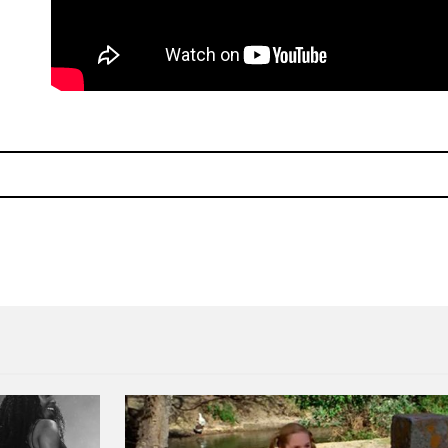
Club – "She's Lost Control"
Se cancela el concierto de 