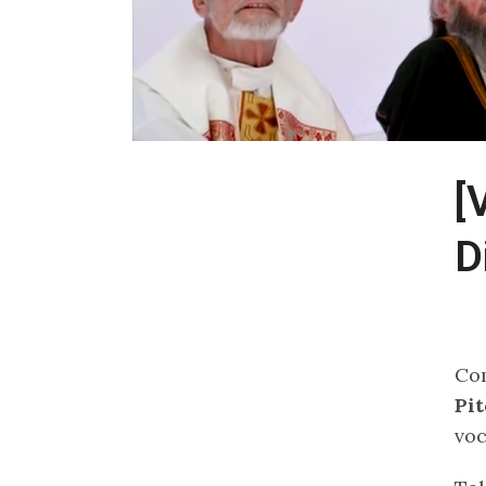
[
D
Co
Pi
voc