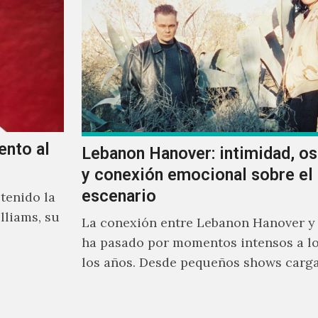
ento al
Lebanon Hanover: intimidad, o
y conexión emocional sobre el
escenario
tenido la
lliams, su
La conexión entre Lebanon Hanover y
ha pasado por momentos intensos a lo
los años. Desde pequeños shows carg
emoción hasta giras accidentadas, el 
formado por Larissa Iceglass y Willia