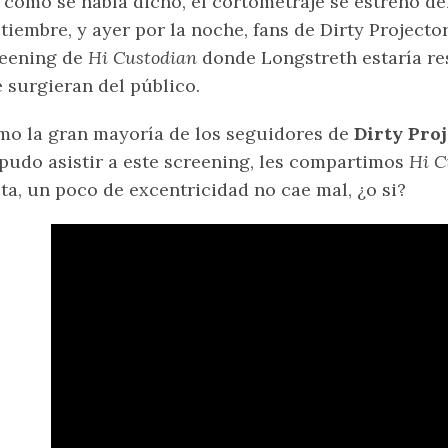
 como se había dicho, el cortometraje se estrenó de
tiembre, y ayer por la noche, fans de Dirty Projecto
reening de
Hi Custodian
donde Longstreth estaría re
 surgieran del público.
o la gran mayoría de los seguidores de
Dirty Proj
pudo asistir a este screening, les compartimos
Hi C
sta, un poco de excentricidad no cae mal, ¿o si?