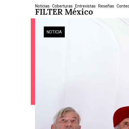
Skip
Noticias
Coberturas
Entrevistas
Reseñas
Conte
FILTER México
to
content
NOTICIA