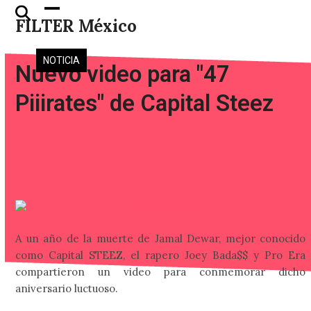
Skip
Open
Close
FILTER México
to
mobile
mobile
content
menu
menu
NOTICIA
Nuevo video para "47
Piiirates" de Capital Steez
A un año de la muerte de Jamal Dewar, mejor conocido
como Capital STEEZ, el rapero Joey Bada$$ y Pro Era
compartieron un video para conmemorar dicho
aniversario luctuoso.