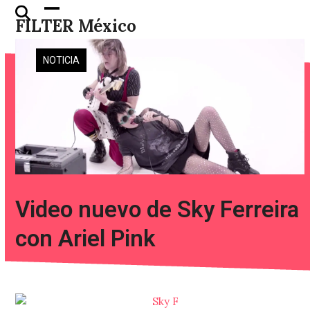
Skip
Open
Close
FILTER México
to
mobile
mobile
content
menu
menu
NOTICIA
Video nuevo de Sky Ferreira
con Ariel Pink