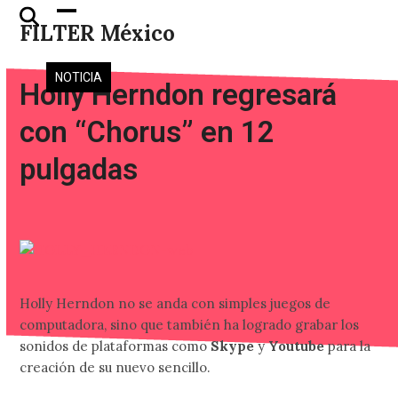
Skip
Open
Close
FILTER México
to
mobile
mobile
content
menu
menu
NOTICIA
Holly Herndon regresará
con “Chorus” en 12
pulgadas
Holly Herndon no se anda con simples juegos de
computadora, sino que también ha logrado grabar los
sonidos de plataformas como
Skype
y
Youtube
para la
creación de su nuevo sencillo.