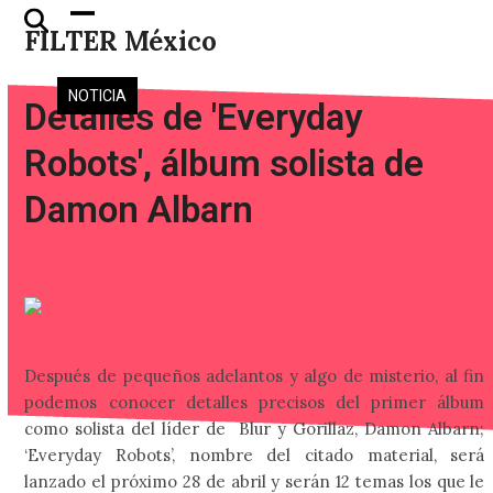
Skip
Open
Close
FILTER México
to
mobile
mobile
content
menu
menu
NOTICIA
Detalles de 'Everyday
Robots', álbum solista de
Damon Albarn
Después de pequeños adelantos y algo de misterio, al fin
podemos conocer detalles precisos del primer álbum
como solista del líder de Blur y Gorillaz, Damon Albarn;
‘Everyday Robots’, nombre del citado material, será
lanzado el próximo 28 de abril y serán 12 temas los que le