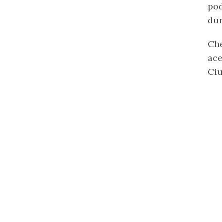
pod
dur
Che
ace
Ciu