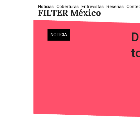
Skip
Noticias
Coberturas
Entrevistas
Reseñas
Conte
FILTER México
to
content
D
NOTICIA
t