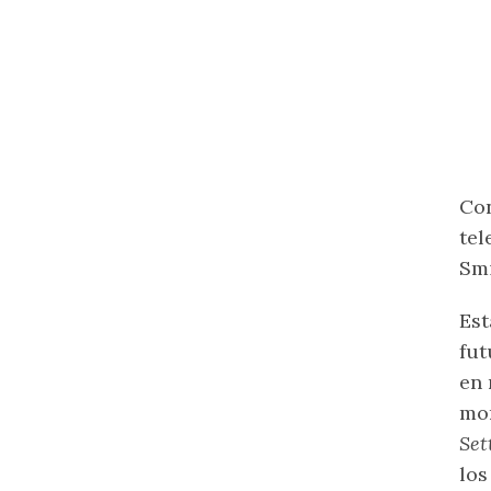
Con
tel
Smi
Est
fut
en 
mom
Set
los