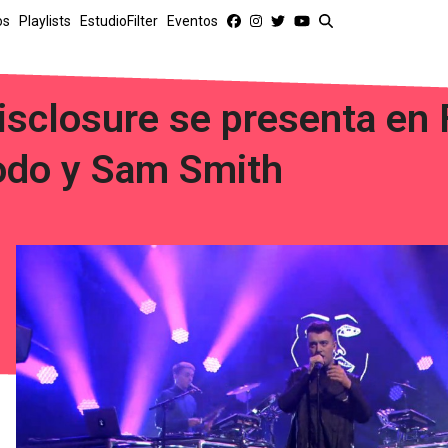
os
Playlists
EstudioFilter
Eventos
isclosure se presenta en 
odo y Sam Smith