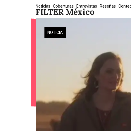
Skip
Noticias
Coberturas
Entrevistas
Reseñas
Conte
FILTER México
to
content
NOTICIA