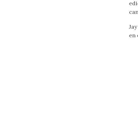
edi
can
Jay
en 