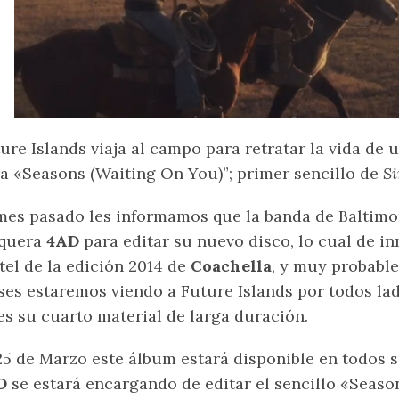
ure Islands viaja al campo para retratar la vida de 
a «Seasons (Waiting On You)”; primer sencillo de
Si
mes pasado les informamos que la banda de Baltimor
squera
4AD
para editar su nuevo disco, lo cual de in
tel de la edición 2014 de
Coachella
, y muy probabl
es estaremos viendo a Future Islands por todos la
es su cuarto material de larga duración.
25 de Marzo este álbum estará disponible en todos 
D
se estará encargando de editar el sencillo «Seaso