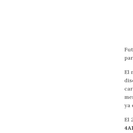
Fut
par
El 
di
car
mes
ya 
El 
4A