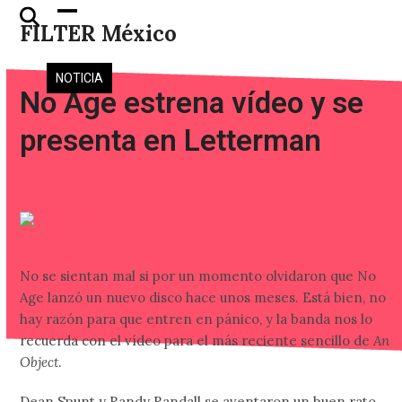
Skip
Open
Close
FILTER México
to
mobile
mobile
content
menu
menu
NOTICIA
No Age estrena vídeo y se
presenta en Letterman
No se sientan mal si por un momento olvidaron que No
Age lanzó un nuevo disco hace unos meses. Está bien, no
hay razón para que entren en pánico, y la banda nos lo
recuerda con el vídeo para el más reciente sencillo de
An
Object
.
Dean Spunt y Randy Randall se aventaron un buen rato