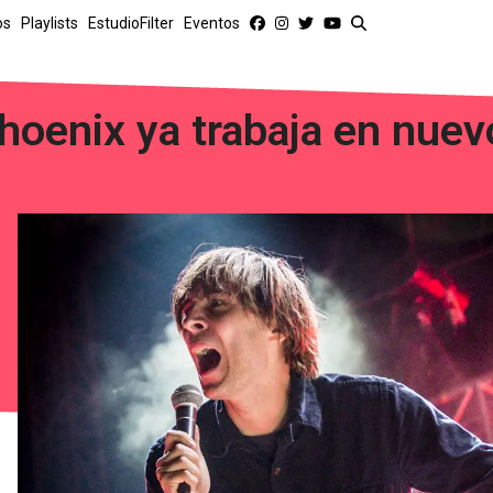
os
Playlists
EstudioFilter
Eventos
hoenix ya trabaja en nue