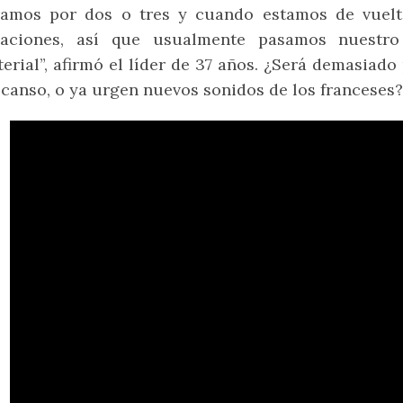
ramos por dos o tres y cuando estamos de vuel
caciones, así que usualmente pasamos nuestro
erial”, afirmó el líder de 37 años. ¿Será demasiad
canso, o ya urgen nuevos sonidos de los franceses?