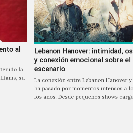
ento al
Lebanon Hanover: intimidad, o
y conexión emocional sobre el
escenario
tenido la
lliams, su
La conexión entre Lebanon Hanover y
ha pasado por momentos intensos a lo
los años. Desde pequeños shows carg
emoción hasta giras accidentadas, el 
formado por Larissa Iceglass y Willia
Maybelline ha construido una relació
con el público mexicano gracias a su