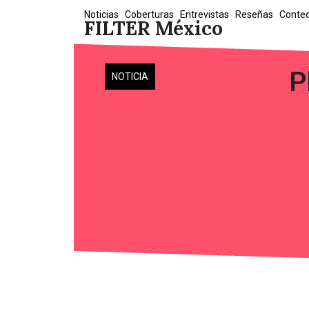
Skip
Noticias
Coberturas
Entrevistas
Reseñas
Conte
FILTER México
to
content
P
NOTICIA