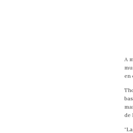
A m
muc
en 
Tho
bas
man
de 
“L