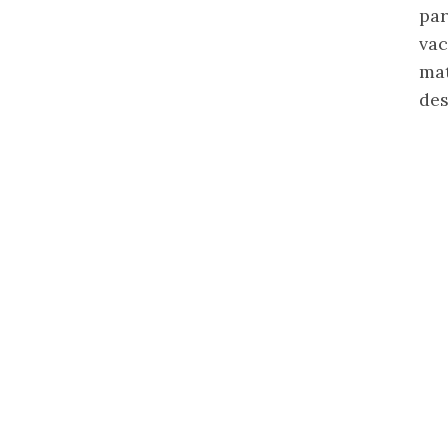
pa
va
mat
des