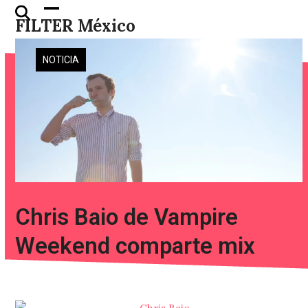
Skip
Open
Close
FILTER México
to
mobile
mobile
content
menu
menu
NOTICIA
Chris Baio de Vampire
Weekend comparte mix