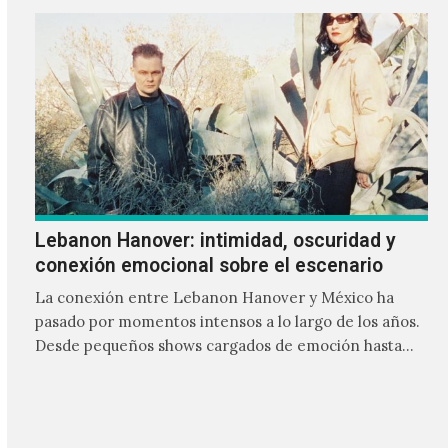
Lebanon Hanover: intimidad, oscuridad y
conexión emocional sobre el escenario
La conexión entre Lebanon Hanover y México ha
pasado por momentos intensos a lo largo de los años.
Desde pequeños shows cargados de emoción hasta
giras accidentadas, el dúo formado por Larissa
Iceglass y William Maybelline ha construido una
relación cercana con el público mexicano gracias a su
mezcla de post-punk, coldwave y letras