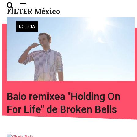
Skip
Open
Close
FILTER México
to
mobile
mobile
content
menu
menu
NOTICIA
Baio remixea "Holding On
For Life" de Broken Bells