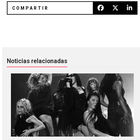
Chelsea Wolfe conoce a Mark Pellington en “Feral Love”
The Kills en José Cuervo Salón
Noticias relacionadas