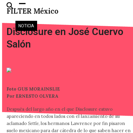
Skip
Open
Close
FILTER México
to
mobile
mobile
content
menu
menu
NOTICIA
Disclosure en José Cuervo
Salón
Foto GUS MORAINSLIE
Por ERNESTO OLVERA
Después del largo año en el que Disclosure estuvo
apareciendo en todos lados con el lanzamiento de su
aclamado
Settle
, los hermanos Lawrence por fin pisaron
suelo mexicano para dar cátedra de lo que saben hacer en