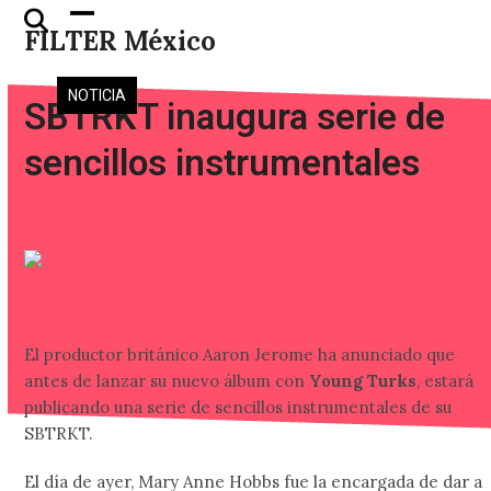
Skip
Open
Close
FILTER México
to
mobile
mobile
content
menu
menu
NOTICIA
SBTRKT inaugura serie de
sencillos instrumentales
El productor británico Aaron Jerome ha anunciado que
antes de lanzar su nuevo álbum con
Young Turks
, estará
publicando una serie de sencillos instrumentales de su
SBTRKT.
El día de ayer, Mary Anne Hobbs fue la encargada de dar a