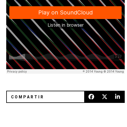
El brillo fugaz de Bill Haley
Four Tet libera una colaboración 