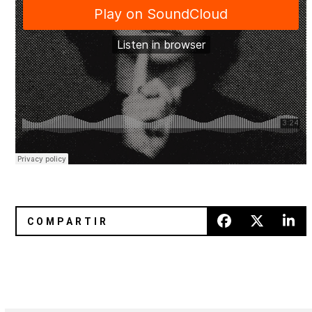
El capitolio goth que esconde 'Joyland' de Trust
Escucha completo el OST de 'Onl