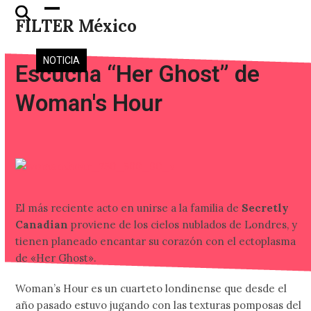
Skip
Open
Close
FILTER México
to
mobile
mobile
content
menu
menu
NOTICIA
Escucha “Her Ghost” de
Woman's Hour
El más reciente acto en unirse a la familia de
Secretly
Canadian
proviene de los cielos nublados de Londres, y
tienen planeado encantar su corazón con el ectoplasma
de «Her Ghost».
Woman’s Hour es un cuarteto londinense que desde el
año pasado estuvo jugando con las texturas pomposas del