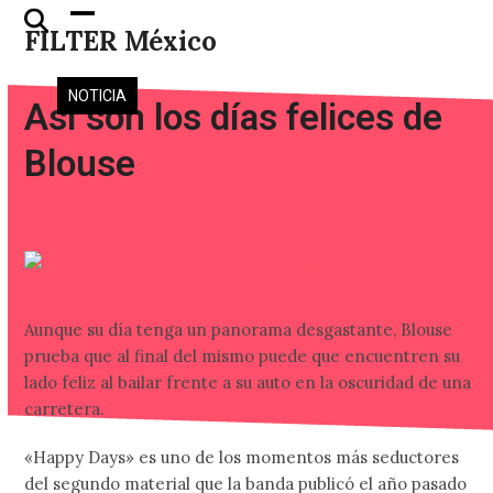
Skip
Open
Close
FILTER México
to
mobile
mobile
content
menu
menu
NOTICIA
Así son los días felices de
Blouse
Aunque su día tenga un panorama desgastante, Blouse
prueba que al final del mismo puede que encuentren su
lado feliz al bailar frente a su auto en la oscuridad de una
carretera.
«Happy Days» es uno de los momentos más seductores
del segundo material que la banda publicó el año pasado