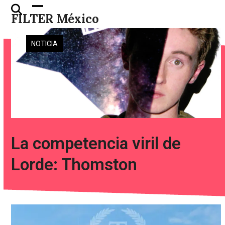
Skip
Open
Close
FILTER México
to
mobile
mobile
content
menu
menu
NOTICIA
La competencia viril de
Lorde: Thomston