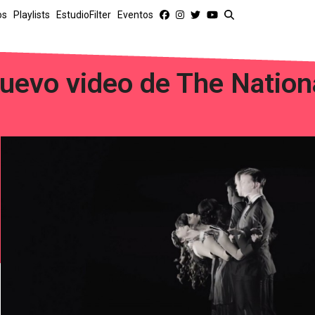
os
Playlists
EstudioFilter
Eventos
uevo video de The Nation