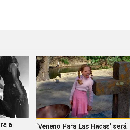
ston
Kevin Drew de Broken Socia
ra a
‘Veneno Para Las Hadas’ será