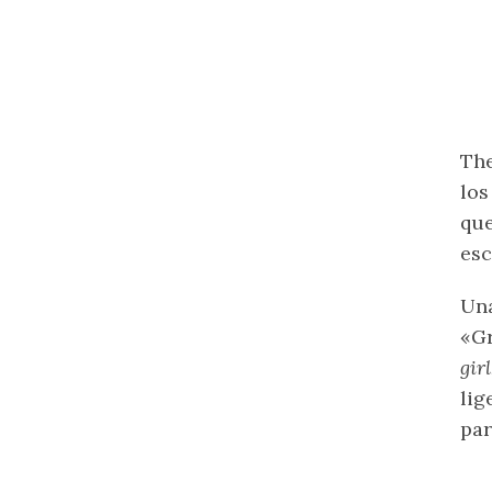
The
los
que
esc
Una
«Gr
gir
lig
par