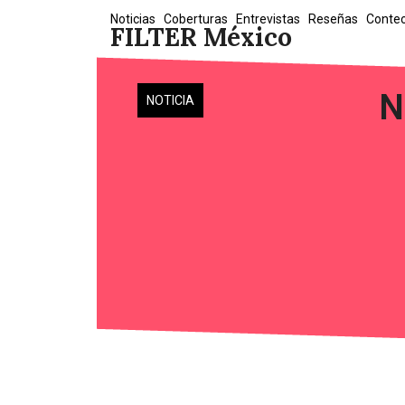
Skip
Noticias
Coberturas
Entrevistas
Reseñas
Conte
FILTER México
to
content
N
NOTICIA