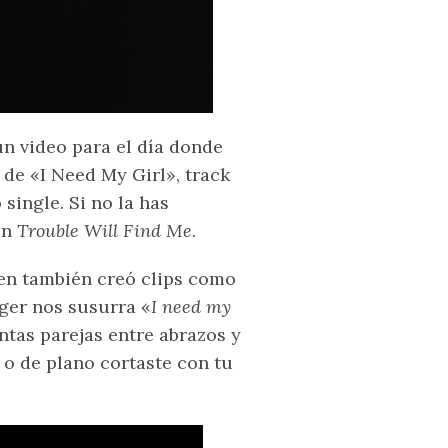
un video para el día donde
a de «I Need My Girl», track
single. Si no la has
ón
Trouble Will Find Me
.
ien también creó clips como
ger nos susurra «
I need my
ntas parejas entre abrazos y
 o de plano cortaste con tu