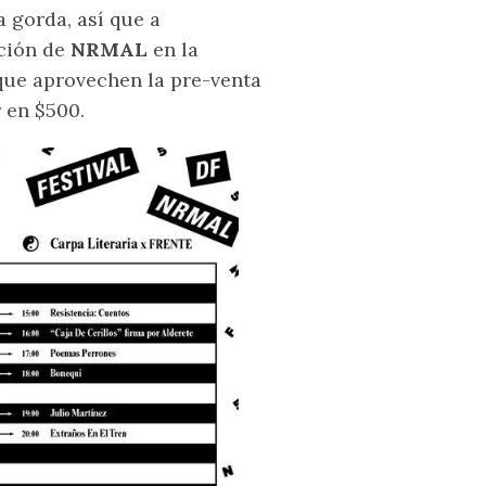
a gorda, así que a
ición de
NRMAL
en la
 que aprovechen la pre-venta
r
en $500.