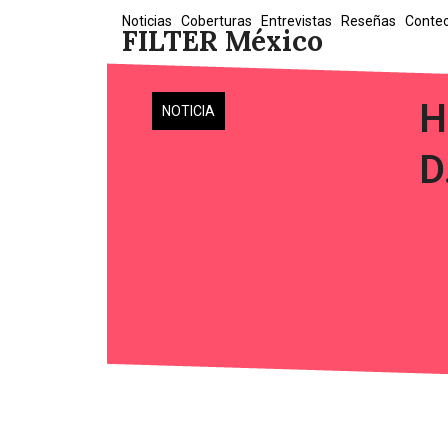
Skip
Noticias
Coberturas
Entrevistas
Reseñas
Conte
FILTER México
to
content
H
NOTICIA
D