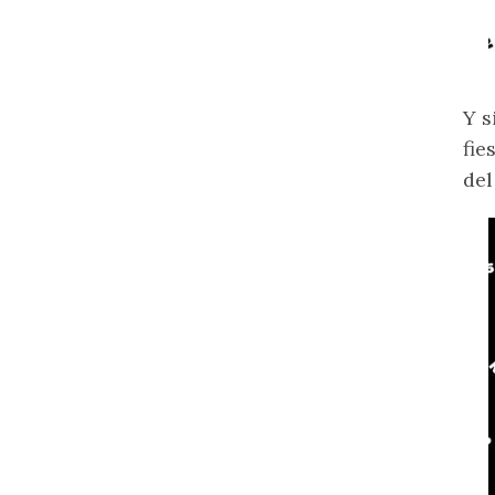
Y s
fie
del