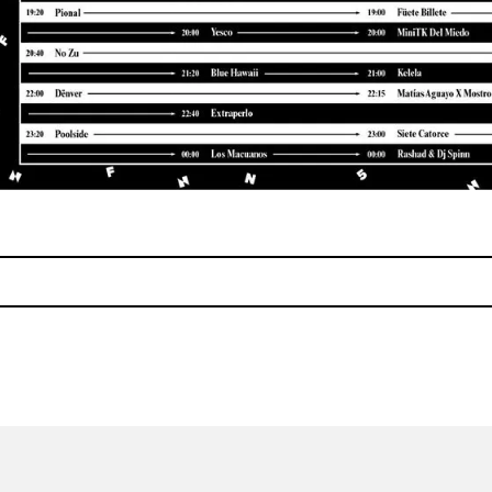
dspeed y Iceage en nuevo álbum
Descarga 'Perfect Lullaby V