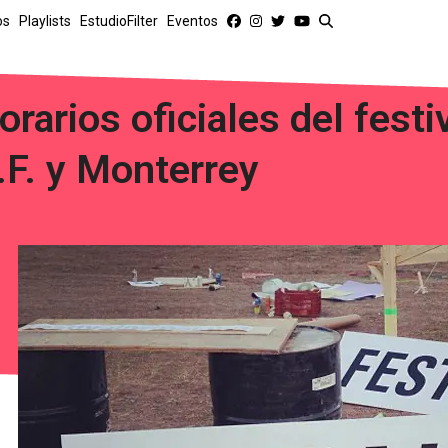
os
Playlists
EstudioFilter
Eventos
orarios oficiales del fes
.F. y Monterrey