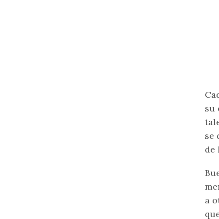
Cad
su 
tal
se 
de 
Bue
men
a o
que