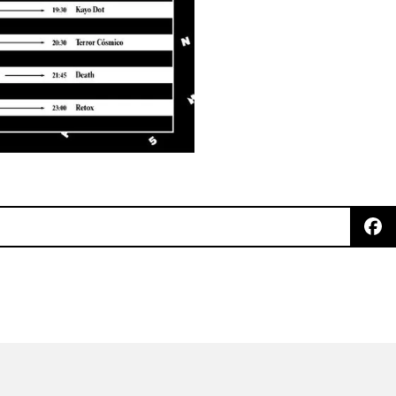
ol. II' de Nguzunguzu