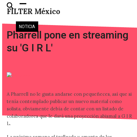
Skip
Open
Close
FILTER México
to
mobile
mobile
content
menu
menu
NOTICIA
Pharrell pone en streaming
su 'G I R L'
A Pharrell no le gusta andarse con pequeñeces, así que si
tenía contemplado publicar un nuevo material como
solista, obviamente debía de contar con un listado de
colaboradores que le dará una proyección abismal a G I R
L.
La próxima semana el trolleado y amante de los