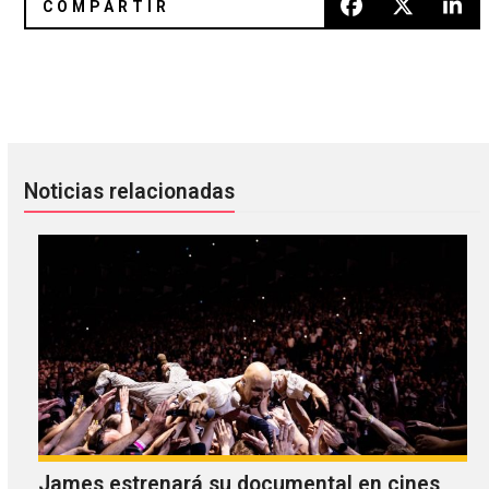
Oasis no se reúnen, pero reeditarán tres álbumes
Escucha “Come & See” de Proto
Noticias relacionadas
James estrenará su documental en cines