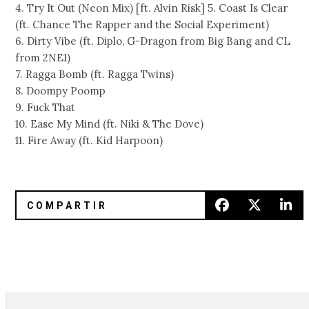
4. Try It Out (Neon Mix) [ft. Alvin Risk] 5. Coast Is Clear
(ft. Chance The Rapper and the Social Experiment)
6. Dirty Vibe (ft. Diplo, G-Dragon from Big Bang and CL
from 2NE1)
7. Ragga Bomb (ft. Ragga Twins)
8. Doompy Poomp
9. Fuck That
10. Ease My Mind (ft. Niki & The Dove)
11. Fire Away (ft. Kid Harpoon)
#FILTERparty 18 en Diente de León, Cholula (Puebla)
Evian Christ pone en streaming 