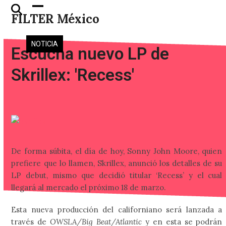
Skip
Open
Close
FILTER México
to
mobile
mobile
content
menu
menu
NOTICIA
Escucha nuevo LP de
Skrillex: 'Recess'
De forma súbita, el día de hoy, Sonny John Moore, quien
prefiere que lo llamen, Skrillex, anunció los detalles de su
LP debut, mismo que decidió titular ‘Recess’ y el cual
llegará al mercado el próximo 18 de marzo.
Esta nueva producción del californiano será lanzada a
través de
OWSLA/Big Beat/Atlantic
y en esta se podrán