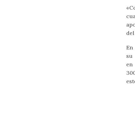
«Co
cua
apo
del
En 
su 
en
300
est