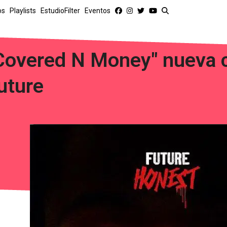
os
Playlists
EstudioFilter
Eventos
Covered N Money" nueva 
uture