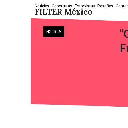
Skip
Noticias
Coberturas
Entrevistas
Reseñas
Conte
FILTER México
to
content
"
NOTICIA
F