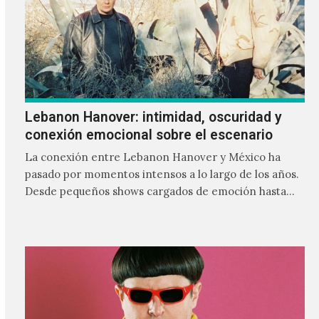
Lebanon Hanover: intimidad, oscuridad y
conexión emocional sobre el escenario
La conexión entre Lebanon Hanover y México ha
pasado por momentos intensos a lo largo de los años.
Desde pequeños shows cargados de emoción hasta
giras accidentadas, el dúo formado por Larissa
Iceglass y William Maybelline ha construido una
relación cercana con el público mexicano gracias a su
mezcla de post-punk, coldwave y letras
profundamente melancólicas.