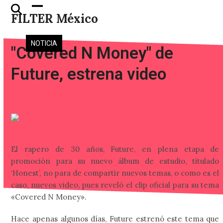
Skip
Open
Close
FILTER México
to
mobile
mobile
content
menu
menu
NOTICIA
"Covered N Money" de
Future, estrena video
El rapero de 30 años, Future, en plena etapa de
promoción para su nuevo álbum de estudio, titulado
‘Honest’, no para de compartir nuevos temas, o como es el
caso, nuevos video, pues reveló el clip oficial para su tema
«Covered N Money».
Hace apenas algunos días, Future estrenó este tema que