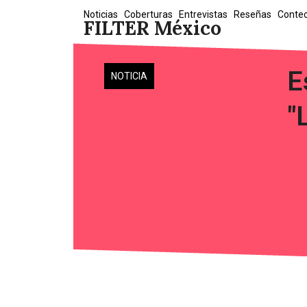
Skip
Noticias
Coberturas
Entrevistas
Reseñas
Conte
FILTER México
to
content
E
NOTICIA
"