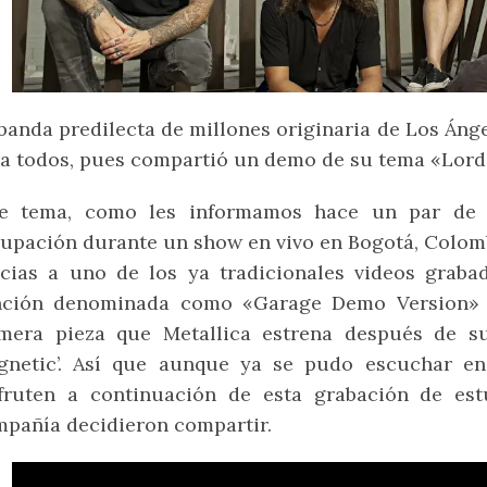
banda predilecta de millones originaria de Los Ánge
a todos, pues compartió un demo de su tema «Lor
te tema, como les informamos hace un par de d
upación durante un show en vivo en Bogotá, Colomb
cias a uno de los ya tradicionales videos graba
nción denominada como «Garage Demo Version» p
imera pieza que Metallica estrena después de su
gnetic’. Así que aunque ya se pudo escuchar en 
sfruten a continuación de esta grabación de est
pañía decidieron compartir.