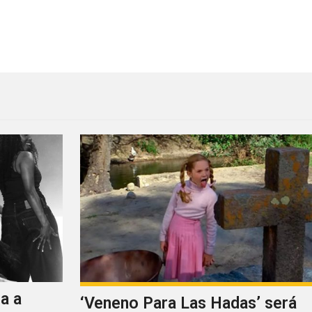
 Voilà Acoustique
a a
‘Veneno Para Las Hadas’ será