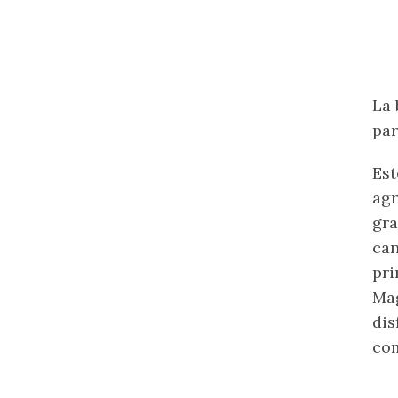
La 
par
Es
agr
gra
ca
pr
Ma
di
com