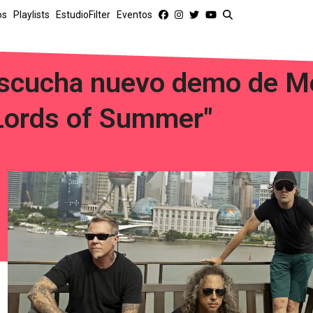
os
Playlists
EstudioFilter
Eventos
scucha nuevo demo de Me
Lords of Summer"