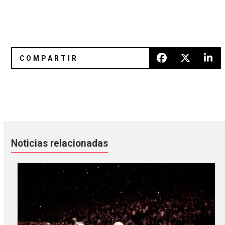
#FierrosNuevos presenta a: Bonnz!
Reseña 'Montenegro EP' de M
Noticias relacionadas