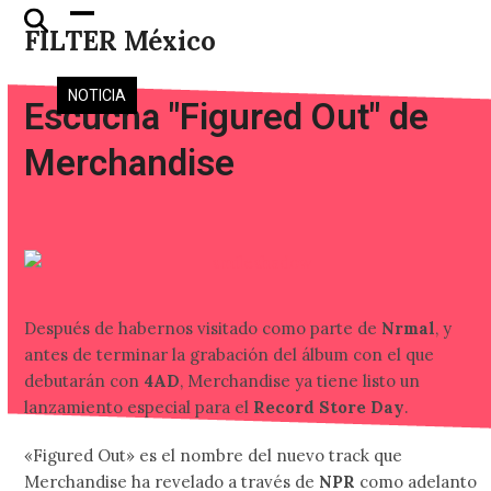
Skip
Open
Close
FILTER México
to
mobile
mobile
content
menu
menu
NOTICIA
Escucha "Figured Out" de
Merchandise
Después de habernos visitado como parte de
Nrmal
, y
antes de terminar la grabación del álbum con el que
debutarán con
4AD
, Merchandise ya tiene listo un
lanzamiento especial para el
Record Store Day
.
«Figured Out» es el nombre del nuevo track que
Merchandise ha revelado a través de
NPR
como adelanto