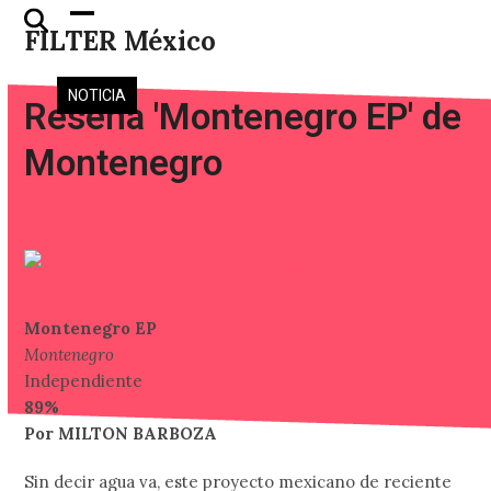
Skip
Open
Close
FILTER México
to
mobile
mobile
content
menu
menu
NOTICIA
Reseña 'Montenegro EP' de
Montenegro
Montenegro EP
Montenegro
Independiente
89%
Por MILTON BARBOZA
Sin decir agua va, este proyecto mexicano de reciente