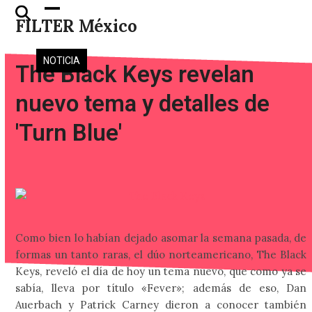
Skip
Open
Close
FILTER México
to
mobile
mobile
content
menu
menu
NOTICIA
The Black Keys revelan
nuevo tema y detalles de
'Turn Blue'
Como bien lo habían dejado asomar la semana pasada, de
formas un tanto raras, el dúo norteamericano, The Black
Keys, reveló el día de hoy un tema nuevo, que como ya se
sabía, lleva por título «Fever»; además de eso, Dan
Auerbach y Patrick Carney dieron a conocer también