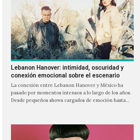
Lebanon Hanover: intimidad, oscuridad y
conexión emocional sobre el escenario
La conexión entre Lebanon Hanover y México ha
pasado por momentos intensos a lo largo de los años.
Desde pequeños shows cargados de emoción hasta
giras accidentadas, el dúo formado por Larissa
Iceglass y William Maybelline ha construido una
relación cercana con el público mexicano gracias a su
mezcla de post-punk, coldwave y letras
profundamente melancólicas.