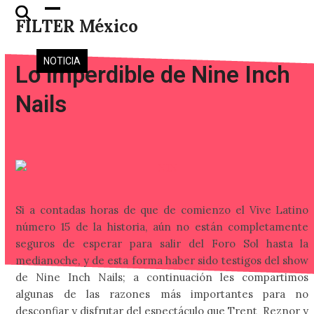
Skip
Open
Close
FILTER México
to
mobile
mobile
content
menu
menu
NOTICIA
Lo imperdible de Nine Inch
Nails
Si a contadas horas de que de comienzo el Vive Latino
número 15 de la historia, aún no están completamente
seguros de esperar para salir del Foro Sol hasta la
medianoche, y de esta forma haber sido testigos del show
de Nine Inch Nails; a continuación les compartimos
algunas de las razones más importantes para no
desconfiar y disfrutar del espectáculo que Trent Reznor y