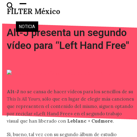
Skip
Open
Close
FILTER México
to
mobile
mobile
content
menu
menu
NOTICIA
Alt-J presenta un segundo
vídeo para “Left Hand Free"
Alt-J
no se cansa de hacer vídeos para los sencillos de su
This Is All Yours
, sólo que en lugar de elegir más canciones
que representen el contenido del mismo, siguen optando
por reciclar «Left Hand Free» en el segundo trabajo
visual que han liberado con
Leblanc + Cudmore
.
Si, bueno, tal vez con su segundo álbum de estudio