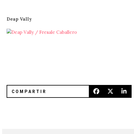
Deap Vally
Jake Bugg en José Cuervo Salón
Todo listo para el #TruequeFIL