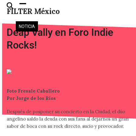
Skip
Open
Close
FILTER México
to
mobile
mobile
content
menu
menu
NOTICIA
Deap Vally en Foro Indie
Rocks!
Foto Fresale Caballero
Por Jorge de los Ríos
Después de posponer su concierto en la Ciudad, el dúo
angelino saldo la deuda con sus fans al dejarnos un gran
sabor de boca con su rock directo, sucio y provocador.