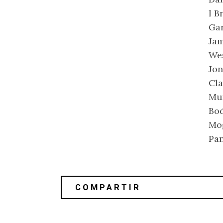
I B
Gar
Jam
Wes
Jon
Cla
Mux
Bod
Mog
Pan