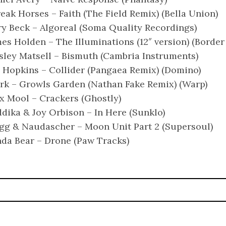
reak Horses – Faith (The Field Remix) (Bella Union)
y Beck – Algoreal (Soma Quality Recordings)
es Holden – The Illuminations (12″ version) (Bord
ley Matsell – Bismuth (Cambria Instruments)
 Hopkins – Collider (Pangaea Remix) (Domino)
rk – Growls Garden (Nathan Fake Remix) (Warp)
 Mool – Crackers (Ghostly)
dika & Joy Orbison – In Here (Sunklo)
g & Naudascher – Moon Unit Part 2 (Supersoul)
da Bear – Drone (Paw Tracks)