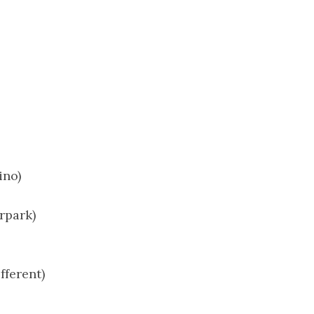
ino)
rpark)
fferent)