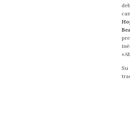
deb
can
Ho
Bea
pre
iné
«Ab
Su
tra