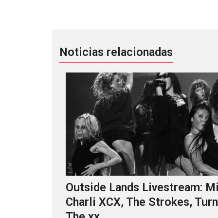
Todo listo para el #TruequeFILTER
Noticias relacionadas
Outside Lands Livestream: Mi
Charli XCX, The Strokes, Turn
The xx