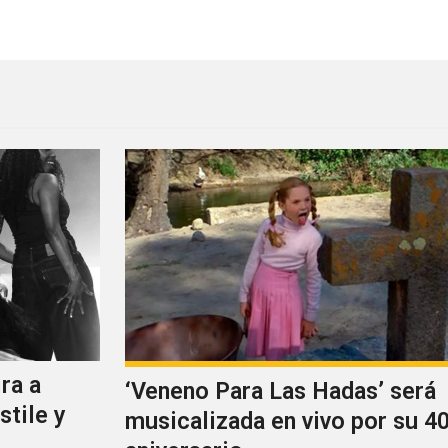
Clan of Xymox + Decoded Fe
ra a
‘Veneno Para Las Hadas’ será
stile y
musicalizada en vivo por su 40