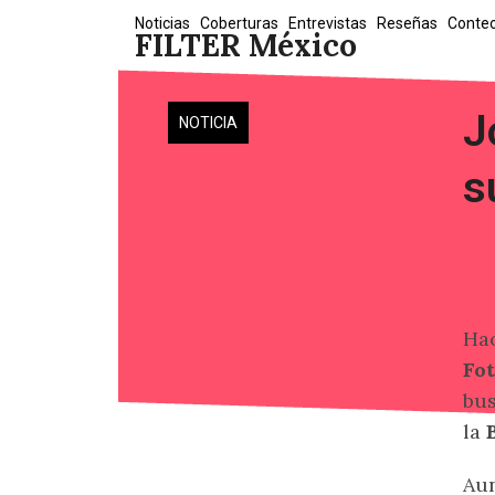
Skip
Noticias
Coberturas
Entrevistas
Reseñas
Conte
FILTER México
to
content
J
NOTICIA
s
Ha
Fo
bus
la
Aun