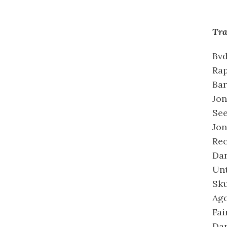
Tra
Bvd
Rap
Bar
Jon
See
Jon
Rec
Dan
Unt
Sku
Ago
Fai
Dan