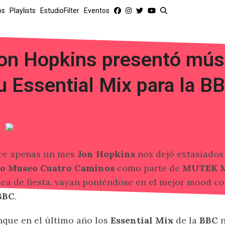
os
Playlists
EstudioFilter
Eventos
on Hopkins presentó músi
u Essential Mix para la B
ce apenas un mes
Jon Hopkins
nos dejó extasiados
to Museo Cuatro Caminos
como parte de
MUTEK M
ca de fiesta, vayan poniéndose en el mejor mood co
BBC
.
que en el último año los
Essential Mix
de la
BBC
n