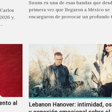
Suuns es una de esas bandas que desd
primera vez que llegaron a México se
 Carlos
encargaron de provocar un profundo 
2026 y,
sonoro en todos los que estuvimos fre
a…
ellos.
ento al
Lebanon Hanover: intimidad, o