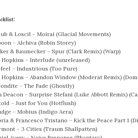
cklist:
ub & Loscil – Moirai (Glacial Movements)
oon – Alchiva (Robin Storey)
ker & Baumecker – Spur (Clark Remix) (Warp)
 Hopkins – Interlude (unreleased)
feel – Industrious (Too Pure)
 Hopkins – Abandon Window (Moderat Remix) (Dom
ondite – The Fade (Ghostly)
 Deacon – Surprise Stefani (Luke Abbott Remix) (Ca
old – Just for You (Hotflush)
dge – Mobius (Indigo Aera)
ria & Francesco Tristano – Kick the Peace Part 1 (Di
rmont – 3 Cities (Traum Shallpatten)
iel Avery – Naive Response (Phantasy)