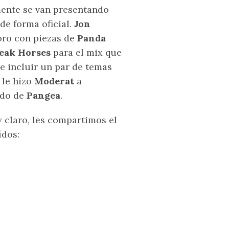
mente se van presentando
de forma oficial.
Jon
noro con piezas de
Panda
reak Horses
para el mix que
de incluir un par de temas
 le hizo
Moderat
a
ndo de
Pangea
.
 claro, les compartimos el
ídos: