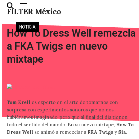
Skip
Open
Close
FILTER México
to
mobile
mobile
content
menu
menu
NOTICIA
How To Dress Well remezcla
a FKA Twigs en nuevo
mixtape
Tom Krell
es experto en el arte de tomarnos con
sorpresa con experimentos sonoros que no nos
hubiéramos imaginado, pero que al final del día tienen
todo el sentido del mundo. En su nuevo mixtape,
How To
Dress Well
se animó a remezclar a
FKA Twigs
y
Sia
.