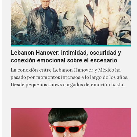
Lebanon Hanover: intimidad, oscuridad y
conexión emocional sobre el escenario
La conexión entre Lebanon Hanover y México ha
pasado por momentos intensos a lo largo de los años.
Desde pequeños shows cargados de emoción hasta
giras accidentadas, el dúo formado por Larissa
Iceglass y William Maybelline ha construido una
relación cercana con el público mexicano gracias a su
mezcla de post-punk, coldwave y letras
profundamente melancólicas.