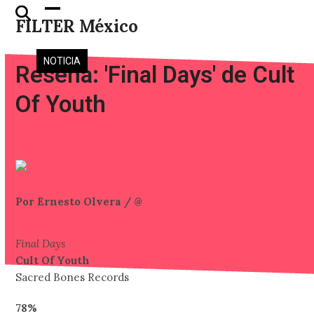
Skip
Open
Close
FILTER México
to
mobile
mobile
content
menu
menu
NOTICIA
Reseña: 'Final Days' de Cult
Of Youth
Por Ernesto Olvera / @
Ernestime
Final Days
Cult Of Youth
Sacred Bones Records
78%