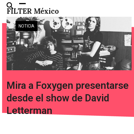
Skip
Open
Close
FILTER México
to
mobile
mobile
content
menu
menu
NOTICIA
Mira a Foxygen presentarse
desde el show de David
Letterman