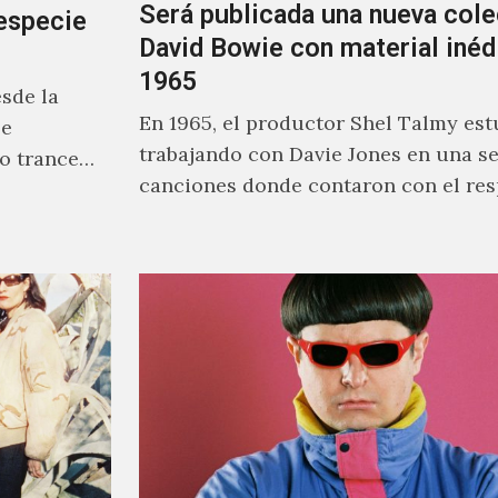
Será publicada una nueva cole
especie
David Bowie con material inéd
1965
sde la
En 1965, el productor Shel Talmy est
se
trabajando con Davie Jones en una se
o trance
canciones donde contaron con el res
rente a
músicos como Jimmy…