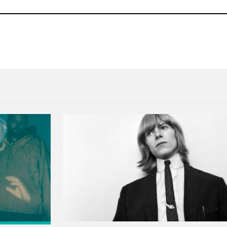
saciones por plagio
Ariel Pink es un taxista en 