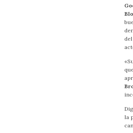
Go
Blo
bue
den
del
act
«Su
que
apr
Br
inc
Dig
la 
can