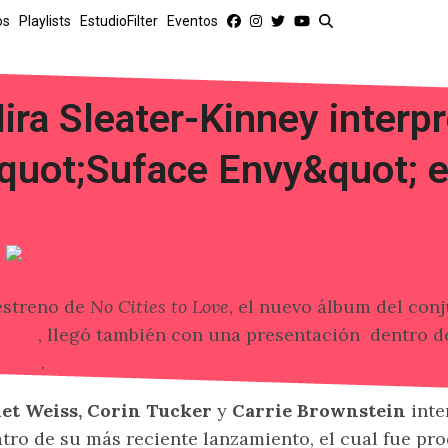
os
Playlists
EstudioFilter
Eventos
ira Sleater-Kinney interpr
quot;Suface Envy&quot; 
estreno de
No Cities to Love
, el nuevo álbum del co
nney
, llegó también con una presentación dentro 
Brien
.
et Weiss, Corin Tucker
y
Carrie Brownstein
inte
tro de su más reciente lanzamiento, el cual fue pr