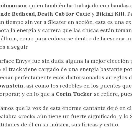
odmanson
quien también ha trabajado con bandas
nde Redhead, Death Cab for Cutie
y
Bikini Kill
. 
n tiempo sin ver a Sleater en acción, esta es una e
ota la energía y carrera que las chicas están toman
 álbum, como para colocarse dentro de la escena 
os a seguir.
rface Envy» fue sin duda alguna la mejor elección 
 el track viene cargado de una energía bastante p
eciar perfectamente esos distorsionados arreglos 
ownstein
, así como los redobles en los puentes qu
orporar; y en lo que a
Corin Tucker
se refiere, pu
amos que la voz de esta enorme cantante dejó en 
palabra «rock» aún tiene un fuerte significado, y lo
tidades de él en su música, sus líricas y estilo.