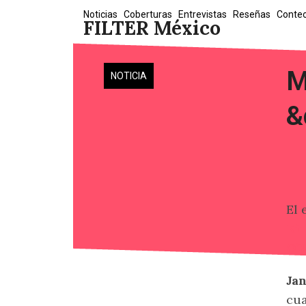
Skip
Noticias
Coberturas
Entrevistas
Reseñas
Conte
FILTER México
to
content
M
NOTICIA
&
El 
Ki
O’
Jan
cua