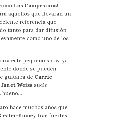
 como
Los Campesinos!,
Para aquellos que llevaran un
xcelente referencia que
do tanto para dar difusión
nuevamente como uno de los
para este pequeño show, ya
otente donde se pueden
de guitarra de
Carrie
e
Janet Weiss
suele
es bueno…
claro hace muchos años que
 Sleater-Kinney trae fuertes