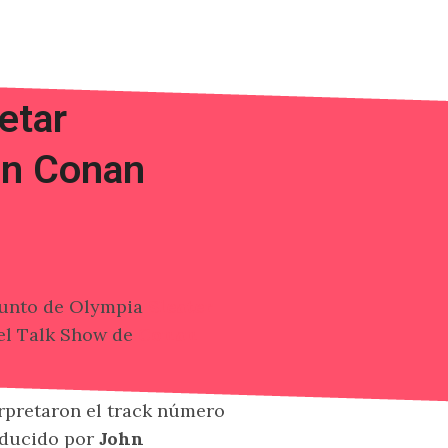
etar
en Conan
njunto de Olympia
Sleater-
del Talk Show de
Conan
rpretaron el track número
oducido por
John