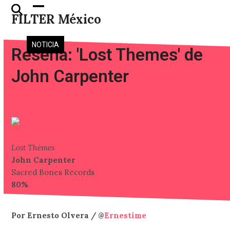
Skip
Open
Close
FILTER México
to
mobile
mobile
content
menu
menu
NOTICIA
Reseña: 'Lost Themes' de
John Carpenter
Lost Themes
John Carpenter
Sacred Bones Records
80%
Por Ernesto Olvera / @
Ernestime