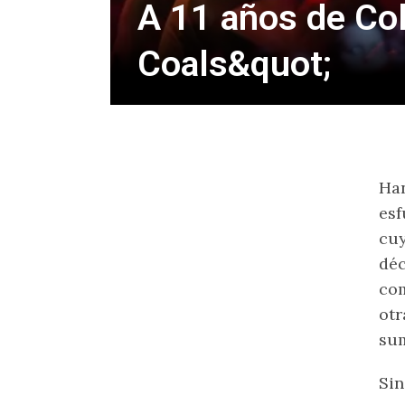
A 11 años de Col
Coals&quot;
Han
esf
cu
déc
com
otr
su
Sin