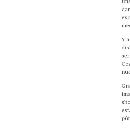
una
com
exc
mes
Y a
dis
ser
Coa
nue
Gr
ima
sho
est
púb