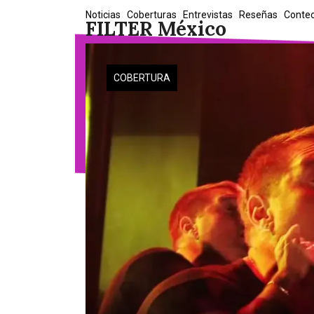
Skip
Noticias
Coberturas
Entrevistas
Reseñas
Conte
FILTER México
to
content
COBERTURA