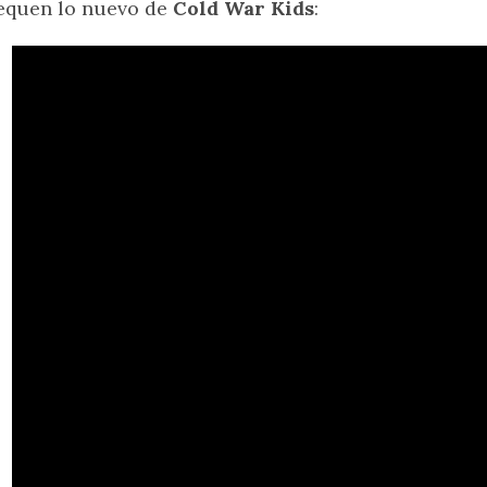
equen lo nuevo de
Cold War Kids
: