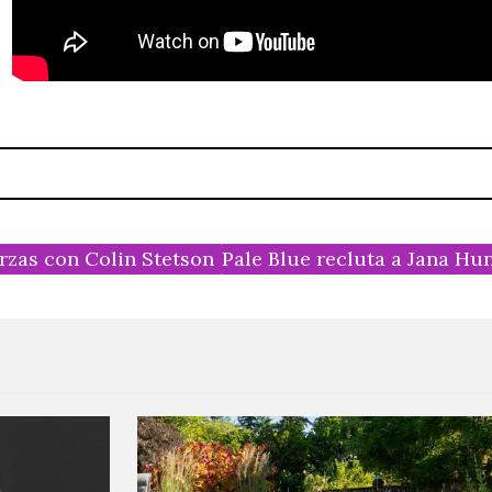
rzas con Colin Stetson
Pale Blue recluta a Jana Hu