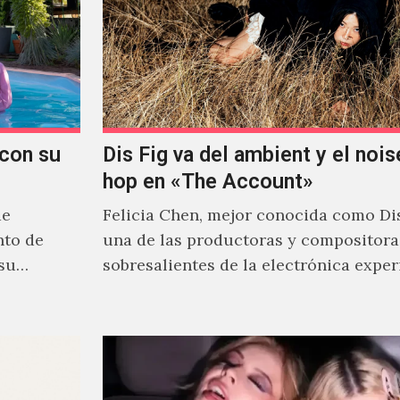
con su
Dis Fig va del ambient y el noise
hop en «The Account»
de
Felicia Chen, mejor conocida como Dis
nto de
una de las productoras y compositor
 su
sobresalientes de la electrónica expe
al abordar distintos estilos que…