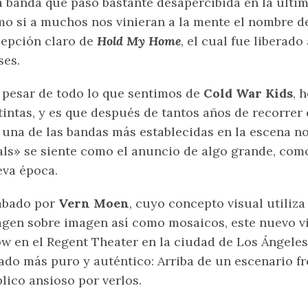
 banda que pasó bastante desapercibida en la últim
o si a muchos nos vinieran a la mente el nombre de
epción claro de
Hold My Home
, el cual fue liberad
es.
 pesar de todo lo que sentimos de
Cold War Kids
, 
tintas, y es que después de tantos años de recorrer
 una de las bandas más establecidas en la escena 
ls» se siente como el anuncio de algo grande, como
va época.
abado por
Vern Moen
, cuyo concepto visual utili
gen sobre imagen así como mosaicos, este nuevo v
w en el Regent Theater en la ciudad de Los Ángeles
ado más puro y auténtico: Arriba de un escenario fr
lico ansioso por verlos.