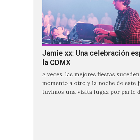
Jamie xx: Una celebración es
la CDMX
A veces, las mejores fiestas suceden
momento a otro y la noche de este 
tuvimos una visita fugaz por parte d
quien actualmente se encuentra ba
ocupado con la gira festivalera de T