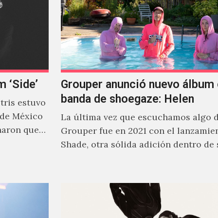
m ‘Side’
Grouper anunció nuevo álbum 
banda de shoegaze: Helen
ris estuvo
 de México
La última vez que escuchamos algo 
naron que
Grouper fue en 2021 con el lanzamie
Shade, otra sólida adición dentro de
cautivante repertorio y,…