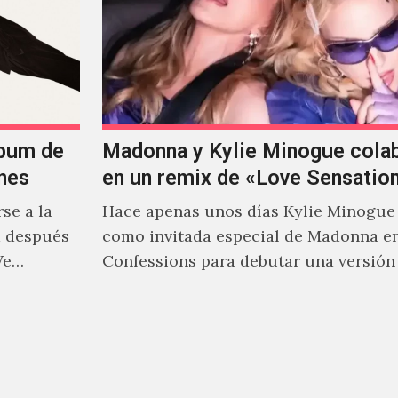
lbum de
Madonna y Kylie Minogue cola
nes
en un remix de «Love Sensatio
se a la
Hace apenas unos días Kylie Minogue
m después
como invitada especial de Madonna e
We…
Confessions para debutar una versión
de "Love Sensation", canción…