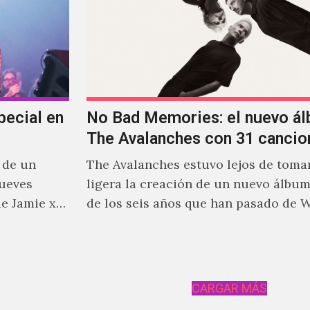
pecial en
No Bad Memories: el nuevo á
The Avalanches con 31 cancio
 de un
The Avalanches estuvo lejos de tomar
jueves
ligera la creación de un nuevo álbu
e Jamie xx,
de los seis años que han pasado de 
stante
he xx.
CARGAR MÁS