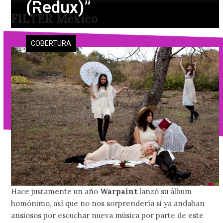
(Redux)”
Skip
Open
Close
FILTER México
to
mobile
mobile
content
menu
menu
COBERTURA
Hace justamente un año
Warpaint
lanzó su álbum
homónimo, así que no nos sorprendería si ya andaban
ansiosos por escuchar nueva música por parte de este