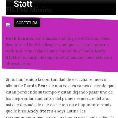
Stott
Skip
Open
Close
FILTER México
to
mobile
mobile
content
menu
menu
COBERTURA
Noah Lennox
continúa sacándole provecho a su
Panda
Bear Meets The Grim Reaper
y, aunque sus canciones no
suelen se remezcladas muy a menudo, el buen
Andy
Stott
se encargó de implementar su mecánico estilo en
«Boys Latin».
Si no han tenido la oportunidad de escuchar el nuevo
álbum de
Panda Bear
, de una vez les vamos diciendo que
están perdiendo su tiempo y están dejando pasar uno de
los mejores lanzamientos del primer semestre del año,
así que después de que escuchen este imponente remix
que le hizo
Andy Stott
a «Boys Latin», les
recomendamos que le den una buena escuchada al
Panda