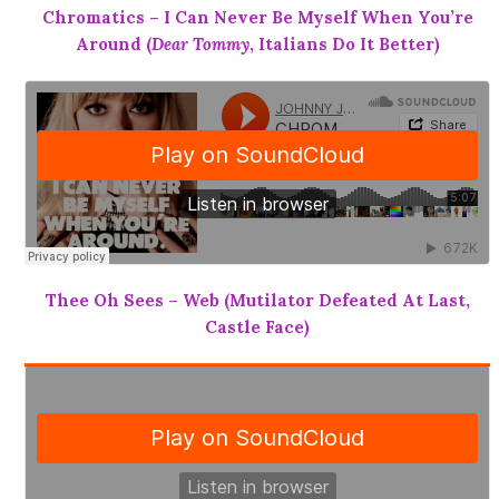
Chromatics – I Can Never Be Myself When You’re
Around (
Dear Tommy
, Italians Do It Better)
Thee Oh Sees – Web (Mutilator Defeated At Last,
Castle Face)