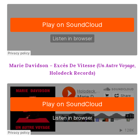
Marie Davidson – Excès De Vitesse (
Un Autre Voyage
,
Holodeck Records)