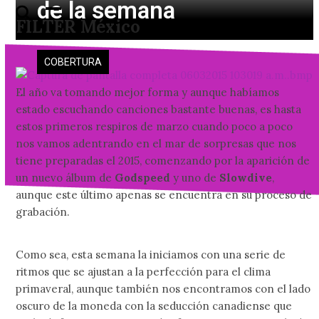
de la semana
Skip
Open
Close
FILTER México
to
mobile
mobile
content
menu
menu
COBERTURA
El año va tomando mejor forma y aunque habíamos
estado escuchando canciones bastante buenas, es hasta
estos primeros respiros de marzo cuando poco a poco
nos vamos adentrando en el mar de sorpresas que nos
tiene preparadas el 2015, comenzando por la aparición de
un nuevo álbum de
Godspeed
y uno de
Slowdive
,
aunque este último apenas se encuentra en su proceso de
grabación.
Como sea, esta semana la iniciamos con una serie de
ritmos que se ajustan a la perfección para el clima
primaveral, aunque también nos encontramos con el lado
oscuro de la moneda con la seducción canadiense que