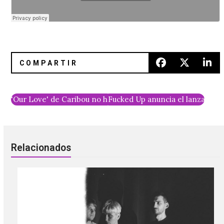
'Our Love' de Caribou no ha muerto. Escucha dos tracks de
Fucked Up anuncia el lanzamien
Relacionados