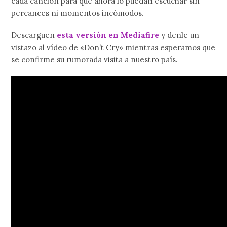
cada canción para que ahora lo puedan escuchar sin
percances ni momentos incómodos.
Descarguen
esta versión en Mediafire
y denle un
vistazo al vídeo de «Don’t Cry» mientras esperamos que
se confirme su rumorada visita a nuestro país.