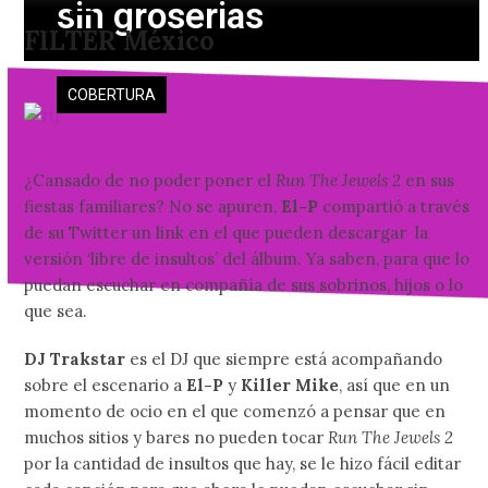
sin groserias
Skip
Open
Close
FILTER México
to
mobile
mobile
content
menu
menu
COBERTURA
¿Cansado de no poder poner el
Run The Jewels 2
en sus
fiestas familiares? No se apuren,
El-P
compartió a través
de su Twitter un link en el que pueden descargar la
versión ‘libre de insultos’ del álbum. Ya saben, para que lo
puedan escuchar en compañía de sus sobrinos, hijos o lo
que sea.
DJ Trakstar
es el DJ que siempre está acompañando
sobre el escenario a
El-P
y
Killer Mike
, así que en un
momento de ocio en el que comenzó a pensar que en
muchos sitios y bares no pueden tocar
Run The Jewels 2
por la cantidad de insultos que hay, se le hizo fácil editar