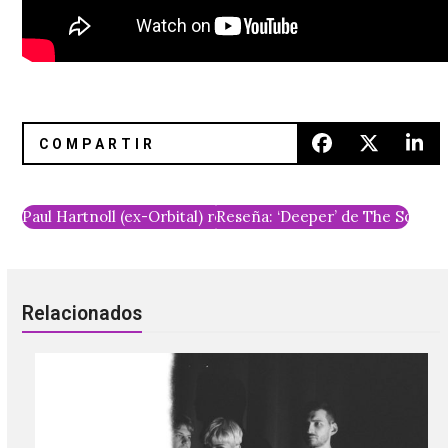
Paul Hartnoll (ex-Orbital) recluta a Robert Smith en su nu
Reseña: ‘Deeper’ de The Soft M
Relacionados