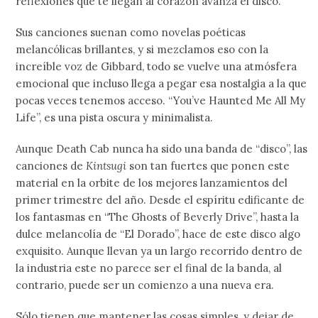
reflexiones que te llegan al corazón avanza el disco.
Sus canciones suenan como novelas poéticas
melancólicas brillantes, y si mezclamos eso con la
increíble voz de Gibbard, todo se vuelve una atmósfera
emocional que incluso llega a pegar esa nostalgia a la que
pocas veces tenemos acceso. “You’ve Haunted Me All My
Life”, es una pista oscura y minimalista.
Aunque Death Cab nunca ha sido una banda de “disco”, las
canciones de
Kintsugi
son tan fuertes que ponen este
material en la orbite de los mejores lanzamientos del
primer trimestre del año. Desde el espíritu edificante de
los fantasmas en “The Ghosts of Beverly Drive”, hasta la
dulce melancolía de “El Dorado”, hace de este disco algo
exquisito. Aunque llevan ya un largo recorrido dentro de
la industria este no parece ser el final de la banda, al
contrario, puede ser un comienzo a una nueva era.
Sólo tienen que mantener las cosas simples, y dejar de