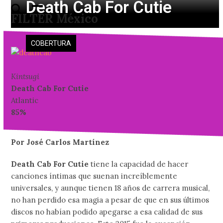
Death Cab For Cutie
Skip
Open
Close
FILTER México
to
mobile
mobile
content
menu
menu
COBERTURA
Kintsugi
Death Cab For Cutie
Atlantic
85%
Por José Carlos Martínez
Death Cab For Cutie
tiene la capacidad de hacer
canciones íntimas que suenan increíblemente
universales, y aunque tienen 18 años de carrera musical,
no han perdido esa magia a pesar de que en sus últimos
discos no habían podido apegarse a esa calidad de sus