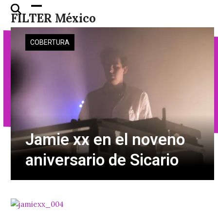
Skip
Open
Close
FILTER México
to
mobile
mobile
content
menu
menu
COBERTURA
Jamie xx en el noveno
aniversario de Sicario