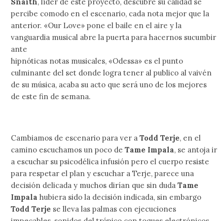
Snaith
, líder de este proyecto, descubre su calidad se
percibe comodo en el escenario, cada nota mejor que la
anterior. «Our Love» pone el baile en el aire y la
vanguardia musical abre la puerta para hacernos sucumbir
ante
hipnóticas notas musicales, «Odessa» es el punto
culminante del set donde logra tener al publico al vaivén
de su música, acaba su acto que será uno de los mejores
de este fin de semana.
Cambiamos de escenario para ver a
Todd Terje
, en el
camino escuchamos un poco de
Tame Impala
, se antoja ir
a escuchar su psicodélica infusión pero el cuerpo resiste
para respetar el plan y escuchar a Terje, parece una
decisión delicada y muchos dirían que sin duda
Tame
Impala
hubiera sido la decisión indicada, sin embargo
Todd Terje
se lleva las palmas con ejecuciones
impecables, sonidos del trópico con toques electrónicos,