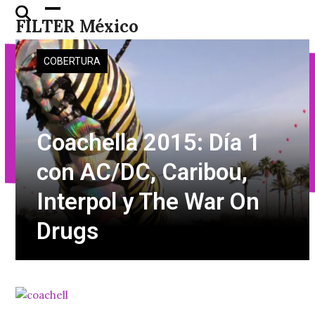
Skip
Open
Close
FILTER México
to
mobile
mobile
content
menu
menu
COBERTURA
Coachella 2015: Día 1
con AC/DC, Caribou,
Interpol y The War On
Drugs