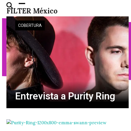
Skip
Open
Close
FILTER México
to
mobile
mobile
content
menu
menu
COBERTURA
Entrevista a Purity Ring