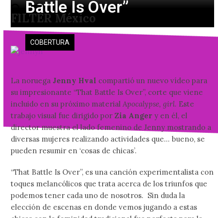
Battle Is Over”
Skip
Open
Close
FILTER México
to
mobile
mobile
content
menu
menu
COBERTURA
La noruega
Jenny Hval
compartió un nuevo vídeo para
su impresionante “That Battle Is Over”, corte que viene
incluido en su próximo material
Apocalypse, girl
. Este
trabajo visual fue dirigido por
Zia Anger
y en él, el
director muestra el lado femenino de Jenny mostrando a
diversas mujeres realizando actividades que… bueno, se
pueden resumir en ‘cosas de chicas’.
“That Battle Is Over”, es una canción experimentalista con
toques melancólicos que trata acerca de los triunfos que
podemos tener cada uno de nosotros. Sin duda la
elección de escenas en donde vemos jugando a estas