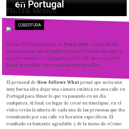
en Portugal
Skip
Open
Close
FILTER México
to
mobile
mobile
content
menu
menu
COBERTURA
«Come To Your Senses» de
Panda Bear
es una de las
mejores cosas que le pudieron pasar a la vida este año, y
su parte visual es el ejemplo perfecto de que se pueden
hacer maravillas con cosas bastante sencillas.
El personal de
How Follows What
pensó que sería una
muy buena idea dejar una cámara estática en una calle en
Portugal para filmar lo que va pasando en un día
cualquiera. Al final, en lugar de crear un timelapse, en el
vídeo verán la silueta de cada una de las personas que iba
transitando por esa calle en horarios específicos. El
resultado es bastante agradable y de la mano de «Come