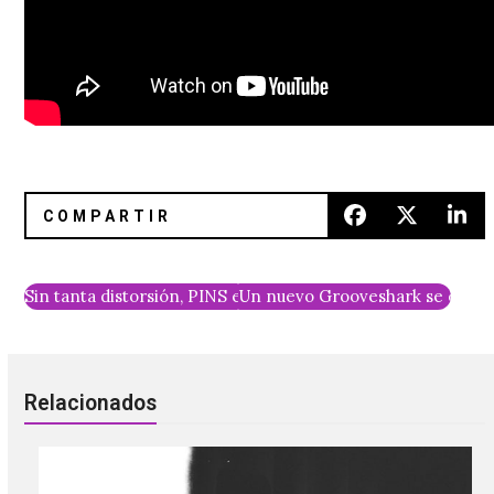
Sin tanta distorsión, PINS es el cuarteto de Riot Girrls má
Un nuevo Grooveshark se encuen
Relacionados