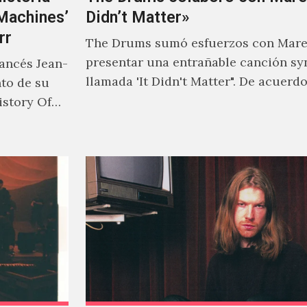
‘Machines’
Didn’t Matter»
rr
The Drums sumó esfuerzos con Mare
presentar una entrañable canción sy
rancés Jean-
llamada 'It Didn't Matter". De acuerd
nto de su
Jonny Pierce, esta es el primer…
istory Of