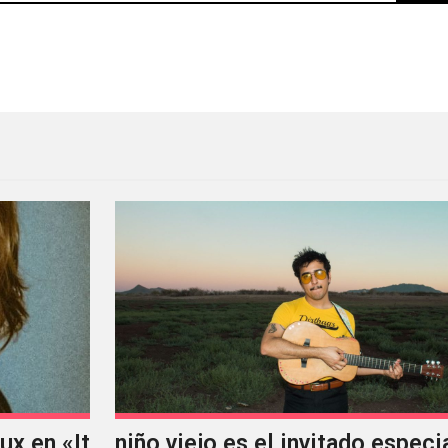
De lo convencional a lo interactivo
x en «It
niño viejo es el invitado especi