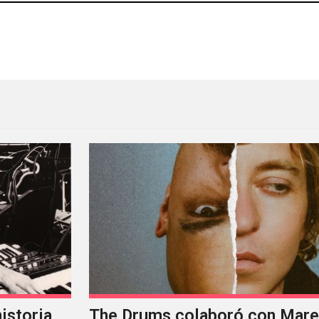
de Puscifer
La evolución del videoclip: 
istoria
The Drums colaboró con Mareu