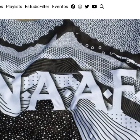
os
Playlists
EstudioFilter
Eventos