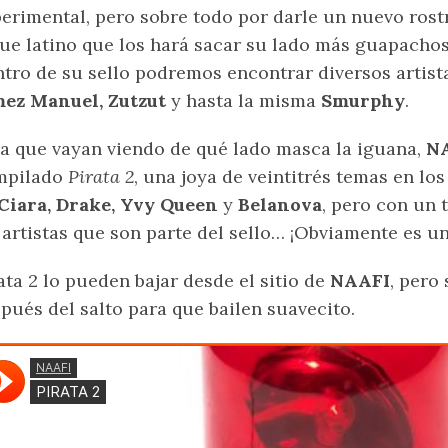
erimental, pero sobre todo por darle un nuevo rost
ue latino que los hará sacar su lado más guapacho
tro de su sello podremos encontrar diversos artis
mez Manuel, Zutzut
y hasta la misma
Smurphy
.
a que vayan viendo de qué lado masca la iguana,
NA
mpilado
Pirata 2
, una joya de veintitrés temas en l
Ciara, Drake, Yvy Queen
y
Belanova
, pero con un 
 artistas que son parte del sello… ¡Obviamente es un
ata 2 lo pueden bajar desde el sitio de
NAAFI
, pero
pués del salto para que bailen suavecito.