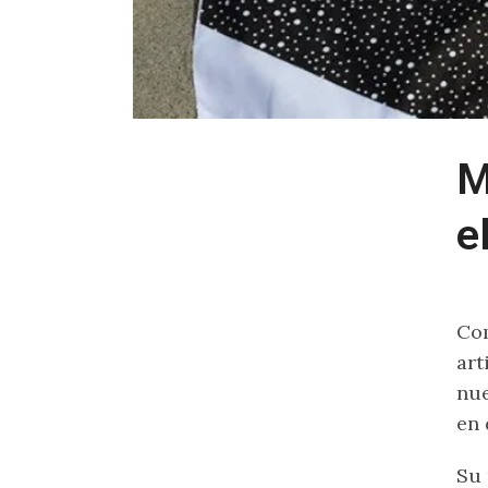
M
e
Com
art
nue
en 
Su 