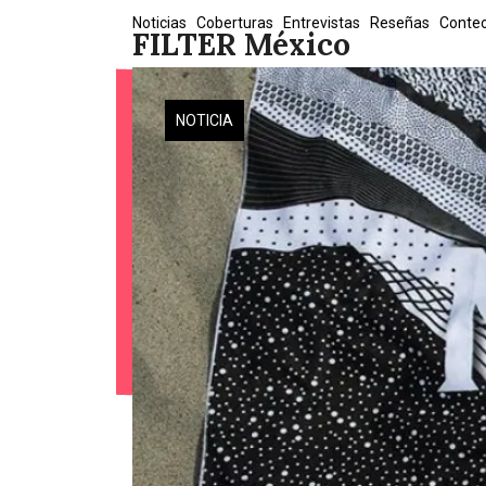
Skip
Noticias
Coberturas
Entrevistas
Reseñas
Conte
FILTER México
to
content
NOTICIA