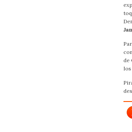
exp
toq
Den
Ja
Par
co
de
los
Pir
des