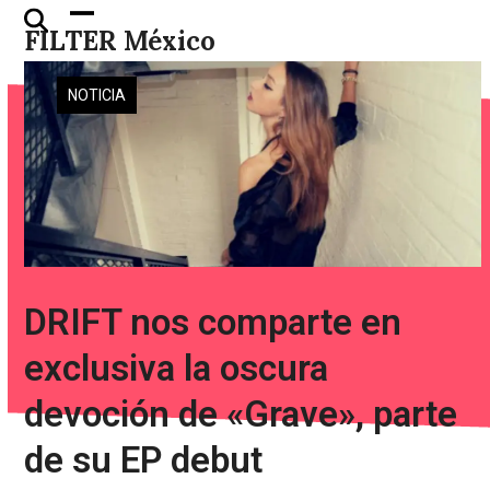
Skip
Open
Close
FILTER México
to
mobile
mobile
content
menu
menu
NOTICIA
DRIFT nos comparte en
exclusiva la oscura
devoción de «Grave», parte
de su EP debut