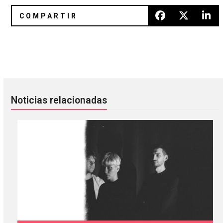
El dúo de bajistas Kite Base los va a seducir con “Miracles 
Joanna Newsom estremece el esc
Noticias relacionadas