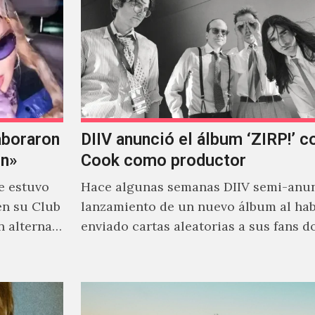
aboraron
DIIV anunció el álbum ‘ZIRP!’ c
on»
Cook como productor
e estuvo
Hace algunas semanas DIIV semi-anun
en su Club
lanzamiento de un nuevo álbum al ha
n alterna
enviado cartas aleatorias a sus fans 
venía el nombre de 'ZIRP!'…