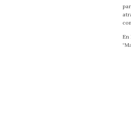
par
atr
com
En 
“Ma