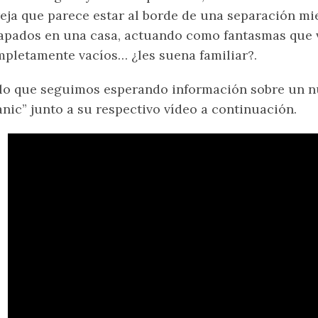
eja que parece estar al borde de una separación mi
apados en una casa, actuando como fantasmas que v
pletamente vacíos… ¿les suena familiar?.
lo que seguimos esperando información sobre un 
nic” junto a su respectivo vídeo a continuación.