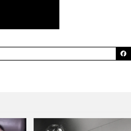
ce a Memoryhouse gracias a «Arizona»