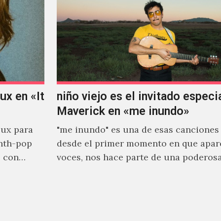
x en «It
niño viejo es el invitado especi
Maverick en «me inundo»
ux para
"me inundo" es una de esas canciones
nth-pop
desde el primer momento en que apar
o con
voces, nos hace parte de una poderos
narrativa emocional…