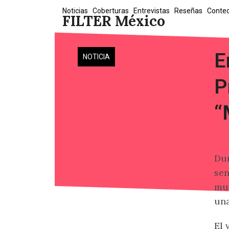
Skip
Noticias
Coberturas
Entrevistas
Reseñas
Conte
FILTER México
to
content
E
NOTICIA
P
“
Dur
sen
muy
una
El 