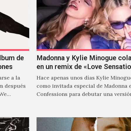
álbum de
Madonna y Kylie Minogue col
ones
en un remix de «Love Sensati
rse a la
Hace apenas unos días Kylie Minogu
um después
como invitada especial de Madonna 
 We…
Confessions para debutar una versió
de "Love Sensation", canción…