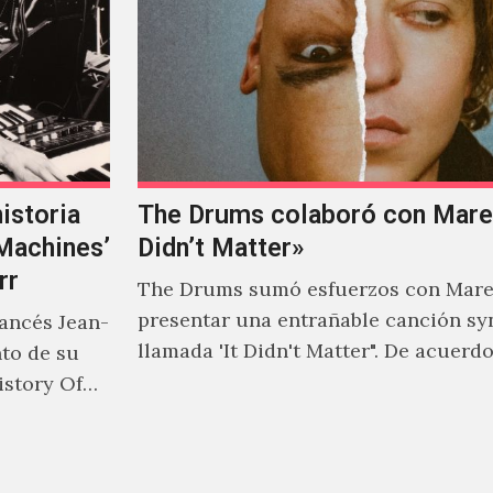
istoria
The Drums colaboró con Mareu
‘Machines’
Didn’t Matter»
rr
The Drums sumó esfuerzos con Mare
presentar una entrañable canción sy
rancés Jean-
llamada 'It Didn't Matter". De acuerd
nto de su
Jonny Pierce, esta es el primer…
istory Of