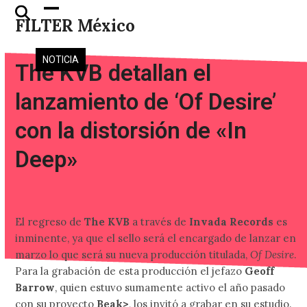
Skip
Open
Close
FILTER México
to
mobile
mobile
content
menu
menu
NOTICIA
The KVB detallan el
lanzamiento de ‘Of Desire’
con la distorsión de «In
Deep»
El regreso de
The KVB
a través de
Invada Records
es
inminente, ya que el sello será el encargado de lanzar en
marzo lo que será su nueva producción titulada,
Of Desire
.
Para la grabación de esta producción el jefazo
Geoff
Barrow
, quien estuvo sumamente activo el año pasado
con su proyecto
Beak>
, los invitó a grabar en su estudio.